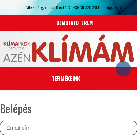
Viky Kft. Nagykanizsa, Récsei út 3
+36 30 220 2600
info@viky.hu
BEMUTATÓTEREM
TERMÉKEINK
Belépés